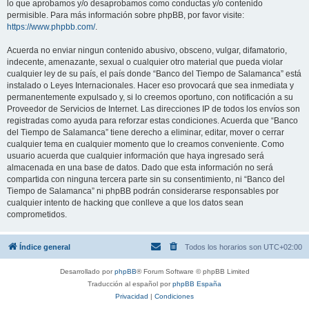
lo que aprobamos y/o desaprobamos como conductas y/o contenido
permisible. Para más información sobre phpBB, por favor visite:
https://www.phpbb.com/
.
Acuerda no enviar ningun contenido abusivo, obsceno, vulgar, difamatorio,
indecente, amenazante, sexual o cualquier otro material que pueda violar
cualquier ley de su país, el país donde “Banco del Tiempo de Salamanca” está
instalado o Leyes Internacionales. Hacer eso provocará que sea inmediata y
permanentemente expulsado y, si lo creemos oportuno, con notificación a su
Proveedor de Servicios de Internet. Las direcciones IP de todos los envíos son
registradas como ayuda para reforzar estas condiciones. Acuerda que “Banco
del Tiempo de Salamanca” tiene derecho a eliminar, editar, mover o cerrar
cualquier tema en cualquier momento que lo creamos conveniente. Como
usuario acuerda que cualquier información que haya ingresado será
almacenada en una base de datos. Dado que esta información no será
compartida con ninguna tercera parte sin su consentimiento, ni “Banco del
Tiempo de Salamanca” ni phpBB podrán considerarse responsables por
cualquier intento de hacking que conlleve a que los datos sean
comprometidos.
Índice general
Todos los horarios son
UTC+02:00
Desarrollado por
phpBB
® Forum Software © phpBB Limited
Traducción al español por
phpBB España
Privacidad
|
Condiciones