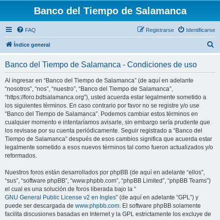
Banco del Tiempo de Salamanca
FAQ
Registrarse
Identificarse
B
Índice general
u
Banco del Tiempo de Salamanca - Condiciones de uso
s
c
Al ingresar en “Banco del Tiempo de Salamanca” (de aquí en adelante
“nosotros”, “nos”, “nuestro”, “Banco del Tiempo de Salamanca”,
a
“https://foro.bdtsalamanca.org”), usted acuerda estar legalmente sometido a
r
los siguientes términos. En caso contrario por favor no se registre y/o use
“Banco del Tiempo de Salamanca”. Podemos cambiar estos términos en
cualquier momento e intentaríamos avisarle, sin embargo sería prudente que
los revisase por su cuenta periódicamente. Seguir registrado a “Banco del
Tiempo de Salamanca” después de esos cambios significa que acuerda estar
legalmente sometido a esos nuevos términos tal como fueron actualizados y/o
reformados.
Nuestros foros están desarrollados por phpBB (de aquí en adelante “ellos”,
“sus”, “software phpBB”, “www.phpbb.com”, “phpBB Limited”, “phpBB Teams”)
el cual es una solución de foros liberada bajo la “
GNU General Public License v2 en Ingles
” (de aquí en adelante “GPL”) y
puede ser descargada de
www.phpbb.com
. El software phpBB solamente
facilita discusiones basadas en Internet y la GPL estrictamente los excluye de