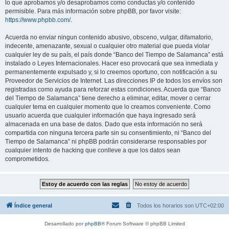
lo que aprobamos y/o desaprobamos como conductas y/o contenido
permisible. Para más información sobre phpBB, por favor visite:
https://www.phpbb.com/
.
Acuerda no enviar ningun contenido abusivo, obsceno, vulgar, difamatorio,
indecente, amenazante, sexual o cualquier otro material que pueda violar
cualquier ley de su país, el país donde “Banco del Tiempo de Salamanca” está
instalado o Leyes Internacionales. Hacer eso provocará que sea inmediata y
permanentemente expulsado y, si lo creemos oportuno, con notificación a su
Proveedor de Servicios de Internet. Las direcciones IP de todos los envíos son
registradas como ayuda para reforzar estas condiciones. Acuerda que “Banco
del Tiempo de Salamanca” tiene derecho a eliminar, editar, mover o cerrar
cualquier tema en cualquier momento que lo creamos conveniente. Como
usuario acuerda que cualquier información que haya ingresado será
almacenada en una base de datos. Dado que esta información no será
compartida con ninguna tercera parte sin su consentimiento, ni “Banco del
Tiempo de Salamanca” ni phpBB podrán considerarse responsables por
cualquier intento de hacking que conlleve a que los datos sean
comprometidos.
Índice general
Todos los horarios son
UTC+02:00
Desarrollado por
phpBB
® Forum Software © phpBB Limited