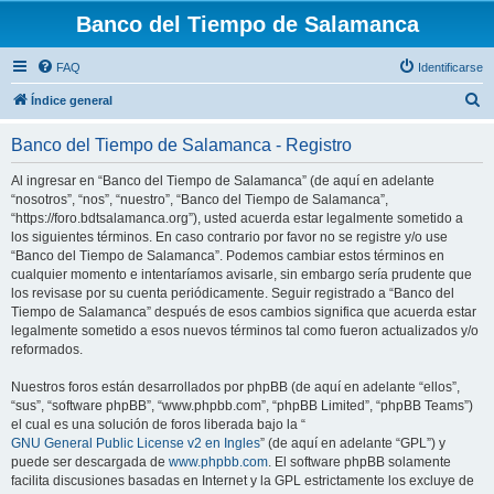
Banco del Tiempo de Salamanca
FAQ
Identificarse
B
Índice general
u
Banco del Tiempo de Salamanca - Registro
s
c
Al ingresar en “Banco del Tiempo de Salamanca” (de aquí en adelante
“nosotros”, “nos”, “nuestro”, “Banco del Tiempo de Salamanca”,
a
“https://foro.bdtsalamanca.org”), usted acuerda estar legalmente sometido a
r
los siguientes términos. En caso contrario por favor no se registre y/o use
“Banco del Tiempo de Salamanca”. Podemos cambiar estos términos en
cualquier momento e intentaríamos avisarle, sin embargo sería prudente que
los revisase por su cuenta periódicamente. Seguir registrado a “Banco del
Tiempo de Salamanca” después de esos cambios significa que acuerda estar
legalmente sometido a esos nuevos términos tal como fueron actualizados y/o
reformados.
Nuestros foros están desarrollados por phpBB (de aquí en adelante “ellos”,
“sus”, “software phpBB”, “www.phpbb.com”, “phpBB Limited”, “phpBB Teams”)
el cual es una solución de foros liberada bajo la “
GNU General Public License v2 en Ingles
” (de aquí en adelante “GPL”) y
puede ser descargada de
www.phpbb.com
. El software phpBB solamente
facilita discusiones basadas en Internet y la GPL estrictamente los excluye de