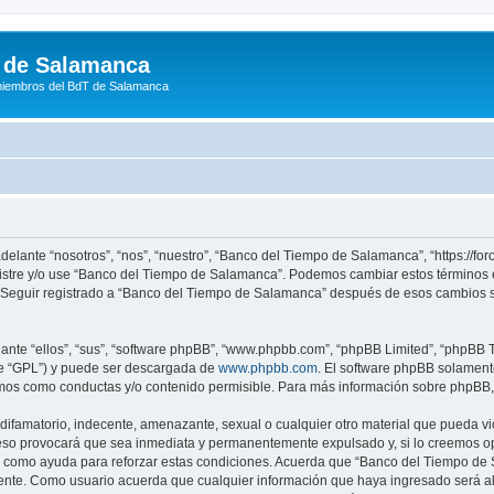
 de Salamanca
miembros del BdT de Salamanca
elante “nosotros”, “nos”, “nuestro”, “Banco del Tiempo de Salamanca”, “https://fo
registre y/o use “Banco del Tiempo de Salamanca”. Podemos cambiar estos términos
. Seguir registrado a “Banco del Tiempo de Salamanca” después de esos cambios 
nte “ellos”, “sus”, “software phpBB”, “www.phpbb.com”, “phpBB Limited”, “phpBB Te
te “GPL”) y puede ser descargada de
www.phpbb.com
. El software phpBB solamente
os como conductas y/o contenido permisible. Para más información sobre phpBB, p
difamatorio, indecente, amenazante, sexual o cualquier otro material que pueda vi
eso provocará que sea inmediata y permanentemente expulsado y, si lo creemos opo
as como ayuda para reforzar estas condiciones. Acuerda que “Banco del Tiempo de S
ente. Como usuario acuerda que cualquier información que haya ingresado será 