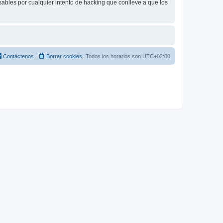
bles por cualquier intento de hacking que conlleve a que los
Contáctenos
Borrar cookies
Todos los horarios son
UTC+02:00