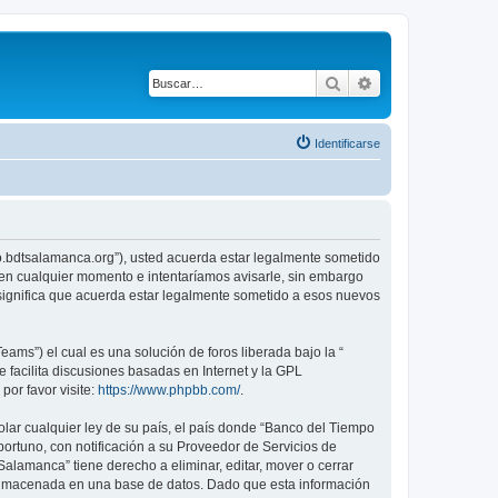
Buscar
Búsqueda avanza
Identificarse
ro.bdtsalamanca.org”), usted acuerda estar legalmente sometido
 en cualquier momento e intentaríamos avisarle, sin embargo
significa que acuerda estar legalmente sometido a esos nuevos
ams”) el cual es una solución de foros liberada bajo la “
 facilita discusiones basadas en Internet y la GPL
or favor visite:
https://www.phpbb.com/
.
olar cualquier ley de su país, el país donde “Banco del Tiempo
rtuno, con notificación a su Proveedor de Servicios de
alamanca” tiene derecho a eliminar, editar, mover o cerrar
almacenada en una base de datos. Dado que esta información