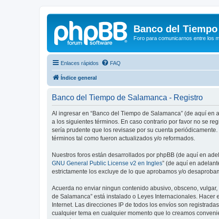
Banco del Tiempo
Foro para comunicarnos entre los 
Enlaces rápidos
FAQ
Índice general
Banco del Tiempo de Salamanca - Registro
Al ingresar en “Banco del Tiempo de Salamanca” (de aquí en ad
a los siguientes términos. En caso contrario por favor no se 
sería prudente que los revisase por su cuenta periódicamente
términos tal como fueron actualizados y/o reformados.
Nuestros foros están desarrollados por phpBB (de aquí en adela
GNU General Public License v2 en Ingles
” (de aquí en adelan
estrictamente los excluye de lo que aprobamos y/o desaprobam
Acuerda no enviar ningun contenido abusivo, obsceno, vulgar, 
de Salamanca” está instalado o Leyes Internacionales. Hacer 
Internet. Las direcciones IP de todos los envíos son registrad
cualquier tema en cualquier momento que lo creamos conveni