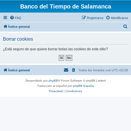
Banco del Tiempo de Salamanca
FAQ
Registrarse
Identificarse
B
Índice general
u
Borrar cookies
s
c
¿Está seguro de que quiere borrar todas las cookies de este sitio?
a
r
Índice general
Todos los horarios son
UTC+02:00
Desarrollado por
phpBB
® Forum Software © phpBB Limited
Traducción al español por
phpBB España
Privacidad
|
Condiciones