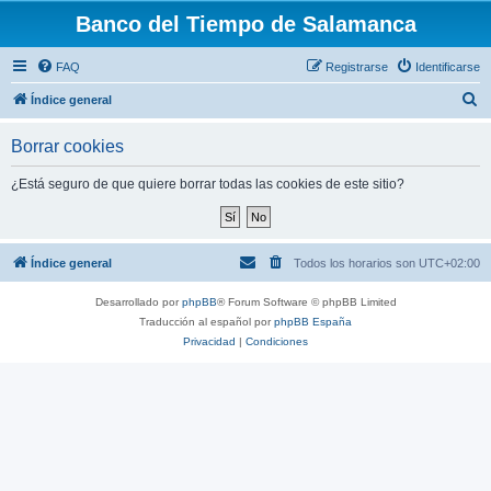
Banco del Tiempo de Salamanca
FAQ
Registrarse
Identificarse
B
Índice general
u
Borrar cookies
s
c
¿Está seguro de que quiere borrar todas las cookies de este sitio?
a
r
Índice general
Todos los horarios son
UTC+02:00
Desarrollado por
phpBB
® Forum Software © phpBB Limited
Traducción al español por
phpBB España
Privacidad
|
Condiciones