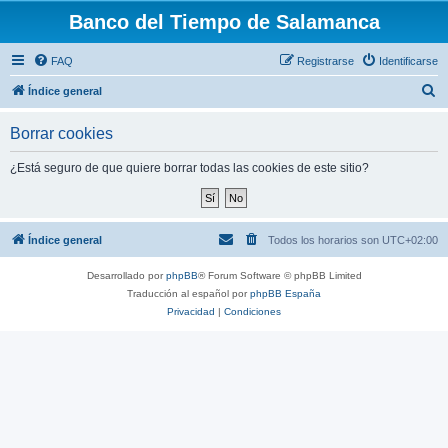
Banco del Tiempo de Salamanca
FAQ
Registrarse
Identificarse
B
Índice general
u
Borrar cookies
s
c
¿Está seguro de que quiere borrar todas las cookies de este sitio?
a
r
Índice general
Todos los horarios son
UTC+02:00
Desarrollado por
phpBB
® Forum Software © phpBB Limited
Traducción al español por
phpBB España
Privacidad
|
Condiciones