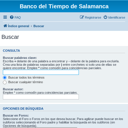
Banco del Tiempo de Salamanca
FAQ
Registrarse
Identificarse
Índice general
Buscar
Buscar
CONSULTA
Buscar palabras clave:
Escriba
+
delante de una palabra a encontrar y
-
delante de la palabra para excluirla.
Crea una lista de palabras separadas por
|
entre corchetes si solo una de ellas se
quiere encontrar. Emplee
*
como comodín para coincidencias parciales.
Buscar todos los términos
Buscar cualquier término
Buscar autor:
Emplee * como comodín para coincidencias parciales.
OPCIONES DE BÚSQUEDA
Buscar en Foros:
Seleccione el Foro o Foros en los que desea buscar. Para agilizar puede buscar en los
subforos seleccionando el Foro padre y habilitar la búsqueda en los subforos (en
Opciones de búsqueda).