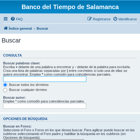
Banco del Tiempo de Salamanca
FAQ
Registrarse
Identificarse
Índice general
Buscar
Buscar
CONSULTA
Buscar palabras clave:
Escriba
+
delante de una palabra a encontrar y
-
delante de la palabra para excluirla.
Crea una lista de palabras separadas por
|
entre corchetes si solo una de ellas se
quiere encontrar. Emplee
*
como comodín para coincidencias parciales.
Buscar todos los términos
Buscar cualquier término
Buscar autor:
Emplee * como comodín para coincidencias parciales.
OPCIONES DE BÚSQUEDA
Buscar en Foros:
Seleccione el Foro o Foros en los que desea buscar. Para agilizar puede buscar en los
subforos seleccionando el Foro padre y habilitar la búsqueda en los subforos (en
Opciones de búsqueda).