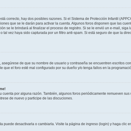
stá correcto, hay dos posibles razones. Si el Sistema de Protección Infantil (APPC
iones que se le darán para activar la cuenta. Algunos foros disponen que las cuen
ón se le brindará al finalizar el proceso de registro. Si se le envió un e-mail, siga
o tal vez haya sido capturada por un filtro anti-spam. Si está seguro de que la di
o, asegúrese de que su nombre de usuario y contraseña se encuentren escritos co
 que el foro esté mal configurado por su dueño y/o tenga fallos en la programació
rme!
su cuenta por alguna razón. También, algunos foros periódicamente remueven sus 
strese de nuevo y participe de las discuciones.
 puede desactivarla o cambiarla. Visite la página de ingreso (login) y haga clic 