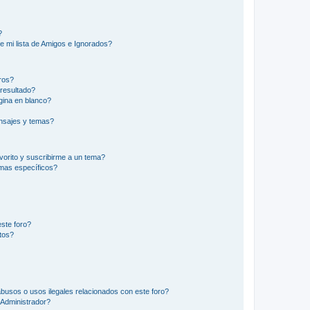
?
e mi lista de Amigos e Ignorados?
ros?
resultado?
ina en blanco?
nsajes y temas?
vorito y suscribirme a un tema?
emas específicos?
ste foro?
tos?
busos o usos ilegales relacionados con este foro?
Administrador?