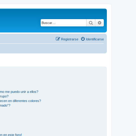
Buscar
Búsqueda avanza
Registrarse
Identificarse
mo me puedo unir a ellos?
Grupo?
ecen en diferentes colores?
inado”?
n en este foro!