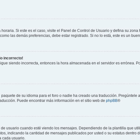
horaria. Si este es el caso, visite el Panel de Control de Usuario y defina su zona
 como las demás preferencias, debe estar registrado. Si no lo está, este es un bu
do incorrecto!
 sigue siendo incorrecta, entonces la hora almacenada en el servidor es errónea. P
 paquete de su idioma para el foro o nadie ha creado una traducción. Pregúntele a
 traducción. Puede encontrar más información en el sitio web de
phpBB
®
suario cuando esté viendo los mensajes. Dependiendo de la plantilla que utilice
ntos, indicando la cantidad de mensajes publicados por usted o su estatus dentro
a cada usuario.