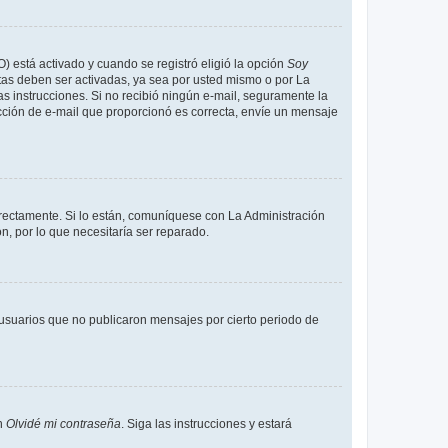
O) está activado y cuando se registró eligió la opción
Soy
tas deben ser activadas, ya sea por usted mismo o por La
 las instrucciones. Si no recibió ningún e-mail, seguramente la
rección de e-mail que proporcionó es correcta, envíe un mensaje
rrectamente. Si lo están, comuníquese con La Administración
n, por lo que necesitaría ser reparado.
usuarios que no publicaron mensajes por cierto periodo de
en
Olvidé mi contraseña
. Siga las instrucciones y estará