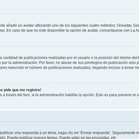
ede añadir un avatar utilizando uno de los siguientes cuatro métodos: Gravatar, Ga
s. En caso de que no este disponible la opción de avatar, comuníquese con La Ad
cantidad de publicaciones realizadas por el usuario o la posición del mismo dentr
r la administración. Por favor, no abuse de sus privilegios de publicación solo p
ores reducirán el número de publicaciones realizadas, llegando incluso a tomar me
me pide que me registre!
 a través del foro, si la administración habilita la opción. Esto es para prevenir e
publicar una respuesta a un tema, haga clic en “Enviar respuesta”. Seguramente ne
mplo: Puede publicar nuevos temas, Puede votar en las encuestas, etc.