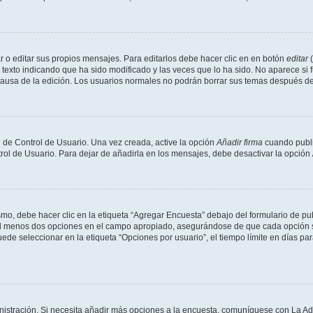
 o editar sus propios mensajes. Para editarlos debe hacer clic en en botón
editar
(
texto indicando que ha sido modificado y las veces que lo ha sido. No aparece si 
a causa de la edición. Los usuarios normales no podrán borrar sus temas después 
 de Control de Usuario. Una vez creada, active la opción
Añadir firma
cuando publi
trol de Usuario. Para dejar de añadirla en los mensajes, debe desactivar la opción
o, debe hacer clic en la etiqueta “Agregar Encuesta” debajo del formulario de publi
 al menos dos opciones en el campo apropiado, asegurándose de que cada opción se
 seleccionar en la etiqueta “Opciones por usuario”, el tiempo límite en días para 
inistración. Si necesita añadir más opciones a la encuesta, comuníquese con La Ad