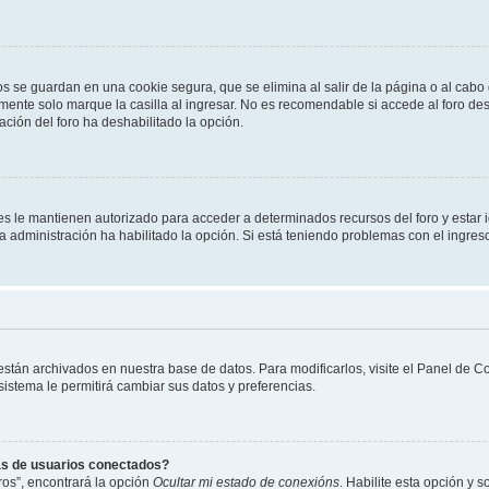
os se guardan en una cookie segura, que se elimina al salir de la página o al cab
ente solo marque la casilla al ingresar. No es recomendable si accede al foro des
tración del foro ha deshabilitado la opción.
les le mantienen autorizado para acceder a determinados recursos del foro y estar
 la administración ha habilitado la opción. Si está teniendo problemas con el ingres
 están archivados en nuestra base de datos. Para modificarlos, visite el Panel de 
 sistema le permitirá cambiar sus datos y preferencias.
as de usuarios conectados?
os”, encontrará la opción
Ocultar mi estado de conexións
. Habilite esta opción y 