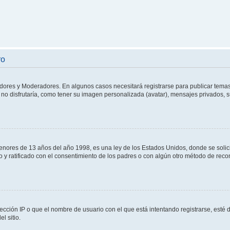
ro
adores y Moderadores. En algunos casos necesitará registrarse para publicar temas
no disfrutaría, como tener su imagen personalizada (avatar), mensajes privados, s
res de 13 años del año 1998, es una ley de los Estados Unidos, donde se solicita 
to y ratificado con el consentimiento de los padres o con algún otro método de rec
ección IP o que el nombre de usuario con el que está intentando registrarse, esté 
l sitio.